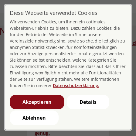
DE
MENÜ
Diese Webseite verwendet Cookies
Start
Fachinfos
Wir verwenden Cookies, um Ihnen ein optimales
News
Webseiten-Erlebnis zu bieten. Dazu zählen Cookies, die
für den Betrieb der Webseite im Sinne unserer
Vereinsziele notwendig sind, sowie solche, die lediglich zu
vorherige
1
2
3
4
5
6
7
8
9
10
11
12
13
14
15
16
17
18
19
näc
anonymen Statistikzwecken, für Komforteinstellungen
oder zur Anzeige personalisierter Inhalte genutzt werden.
Sie können selbst entscheiden, welche Kategorien Sie
zulassen möchten. Bitte beachten Sie, dass auf Basis Ihrer
Einwilligung womöglich nicht mehr alle Funktionalitäten
der Seite zur Verfügung stehen. Weitere Informationen
finden Sie in unserer
Datenschutzerklärung.
Akzeptieren
Details
Ablehnen