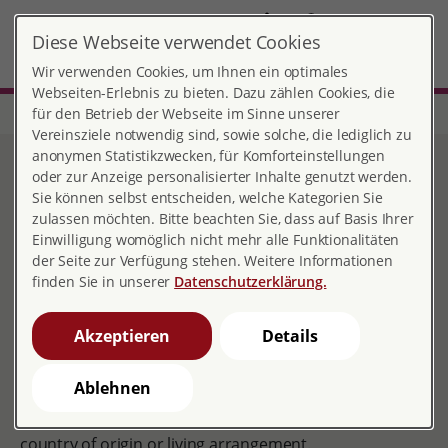
DE
EN
Diese Webseite verwendet Cookies
MENÜ
Wir verwenden Cookies, um Ihnen ein optimales
Webseiten-Erlebnis zu bieten. Dazu zählen Cookies, die
für den Betrieb der Webseite im Sinne unserer
Home
About us
Vereinsziele notwendig sind, sowie solche, die lediglich zu
anonymen Statistikzwecken, für Komforteinstellungen
About us
oder zur Anzeige personalisierter Inhalte genutzt werden.
Sie können selbst entscheiden, welche Kategorien Sie
zulassen möchten. Bitte beachten Sie, dass auf Basis Ihrer
Einwilligung womöglich nicht mehr alle Funktionalitäten
der Seite zur Verfügung stehen. Weitere Informationen
About us
finden Sie in unserer
Datenschutzerklärung.
Welcome at pro familia Frankfurt am Main!
Akzeptieren
Details
For all questions related to sexuality, relationship,
pregnancy, the desire to have children and sexual
Ablehnen
education you are right with us. We advise all persons,
no matter what age, colour, sex, sexual orientation,
country of origin or living arrangement.