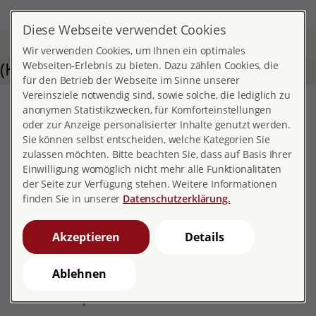
DE
EN
MENÜ
Diese Webseite verwendet Cookies
Home
Wir verwenden Cookies, um Ihnen ein optimales
(Kopie 1)
Webseiten-Erlebnis zu bieten. Dazu zählen Cookies, die
für den Betrieb der Webseite im Sinne unserer
Vereinsziele notwendig sind, sowie solche, die lediglich zu
You've come to the right
anonymen Statistikzwecken, für Komforteinstellungen
oder zur Anzeige personalisierter Inhalte genutzt werden.
place!
Sie können selbst entscheiden, welche Kategorien Sie
zulassen möchten. Bitte beachten Sie, dass auf Basis Ihrer
Do you have questions about pregnancy, sexuality,
Einwilligung womöglich nicht mehr alle Funktionalitäten
der Seite zur Verfügung stehen. Weitere Informationen
relationships or parenthood? At pro familia, you can
finden Sie in unserer
Datenschutzerklärung.
receive professional, confidential advice. Your rights
are at the heart of everything we do.
Akzeptieren
Details
We want everyone to be able to live their sexuality on
their own terms and make free choices about
Ablehnen
parenthood. We also campaign for this in the political
arena and in public discourse.