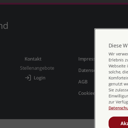
nd
Diese W
Wir verwe
Kontakt
Impressum
Erlebnis z
Webseite i
Stellenangebote
Datenschutz
solche, di
Komfortein
AGB
genutzt w
Sie zulass
Cookieeinstellungen
Einwilligu
zur Verfüg
Datenschu
Akz