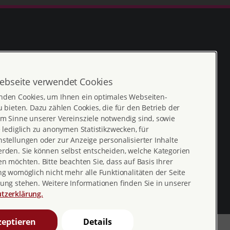
ebseite verwendet Cookies
nden Cookies, um Ihnen ein optimales Webseiten-
Erklärung zur
profamilia_bv
u bieten. Dazu zählen Cookies, die für den Betrieb der
Barrierefreiheit
m Sinne unserer Vereinsziele notwendig sind, sowie
youtube
e lediglich zu anonymen Statistikzwecken, für
Barriere melden
stellungen oder zur Anzeige personalisierter Inhalte
profamilia.bv
erden. Sie können selbst entscheiden, welche Kategorien
en möchten. Bitte beachten Sie, dass auf Basis Ihrer
pro familia pia
ng womöglich nicht mehr alle Funktionalitäten der Seite
ung stehen. Weitere Informationen finden Sie in unserer
tzerklärung.
eptieren
Details