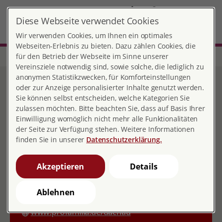
DE
EN
Diese Webseite verwendet Cookies
MENÜ
Wir verwenden Cookies, um Ihnen ein optimales
Webseiten-Erlebnis zu bieten. Dazu zählen Cookies, die
für den Betrieb der Webseite im Sinne unserer
Home
Dachau
Vereinsziele notwendig sind, sowie solche, die lediglich zu
Beratungsstelle Dachau
anonymen Statistikzwecken, für Komforteinstellungen
oder zur Anzeige personalisierter Inhalte genutzt werden.
Sie können selbst entscheiden, welche Kategorien Sie
zulassen möchten. Bitte beachten Sie, dass auf Basis Ihrer
Einwilligung womöglich nicht mehr alle Funktionalitäten
Kontakt
der Seite zur Verfügung stehen. Weitere Informationen
finden Sie in unserer
Datenschutzerklärung.
Aurikelweg 2 im Kinderschutz e.V.
85221 Dachau
Akzeptieren
Details
08141 354899
Ablehnen
dachau@profamilia.de
www.profamilia.de/dachau