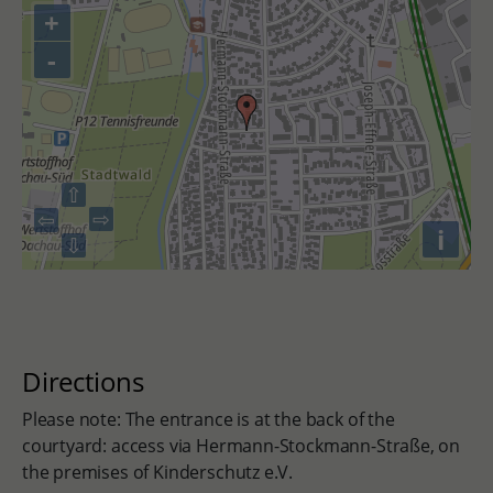
+
-
⇧
⇨
⇦
i
⇩
Directions
Please note: The entrance is at the back of the
courtyard: access via Hermann-Stockmann-Straße, on
the premises of Kinderschutz e.V.