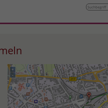
ameln
+
-