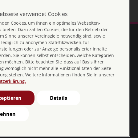
ebseite verwendet Cookies
nden Cookies, um Ihnen ein optimales Webseiten-
u bieten. Dazu zählen Cookies, die für den Betrieb der
m Sinne unserer Vereinsziele notwendig sind, sowie
e lediglich zu anonymen Statistikzwecken, für
stellungen oder zur Anzeige personalisierter Inhalte
erden. Sie können selbst entscheiden, welche Kategorien
en möchten. Bitte beachten Sie, dass auf Basis Ihrer
ng womöglich nicht mehr alle Funktionalitäten der Seite
ung stehen. Weitere Informationen finden Sie in unserer
tzerklärung.
Erklärung zur
profamilia_bv
Barrierefreiheit
youtube
eptieren
Details
Barriere melden
profamilia.bv
lehnen
pro familia pia