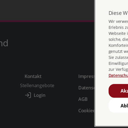
Diese W
Wir verwe
Erlebnis z
Webseite i
solche, di
nd
Komfortein
genutzt w
Sie zulass
Einwilligu
zur Verfüg
Datenschu
Kontakt
Impressum
Stellenangebote
Datenschutz
Akz
AGB
Ab
Cookieeinstellungen