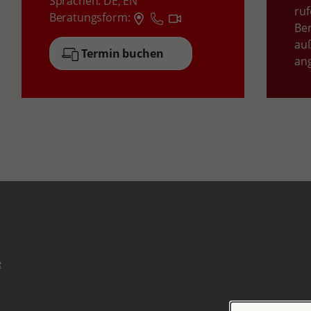
Sprachen:
DE,
EN
ruf
Beratungsform:
Be
auß
Termin buchen
an
e