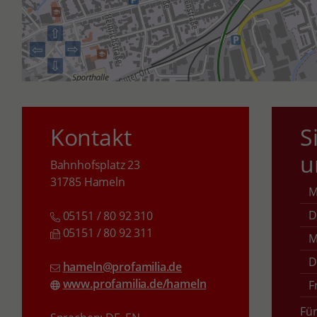
⇧
⇨
⇦
⇩
Kontakt
S
u
Bahnhofsplatz 23
31785 Hameln
D
05151 / 80 92 310
05151 / 80 92 311
M
D
hameln@profamilia.de
www.profamilia.de/hameln
F
Fü