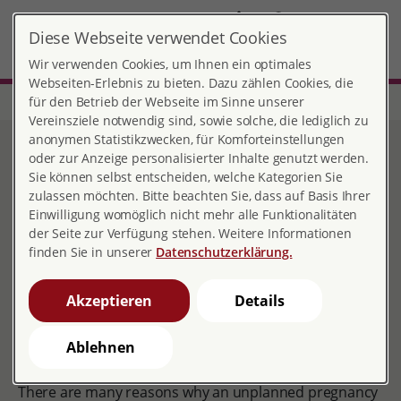
DE
EN
Diese Webseite verwendet Cookies
MENÜ
Wir verwenden Cookies, um Ihnen ein optimales
Webseiten-Erlebnis zu bieten. Dazu zählen Cookies, die
für den Betrieb der Webseite im Sinne unserer
Home
Frankfurt-Main
Consultation in case of unwanted pregnancy
Vereinsziele notwendig sind, sowie solche, die lediglich zu
anonymen Statistikzwecken, für Komforteinstellungen
Consultation in case of
oder zur Anzeige personalisierter Inhalte genutzt werden.
Sie können selbst entscheiden, welche Kategorien Sie
unwanted pregnancy
zulassen möchten. Bitte beachten Sie, dass auf Basis Ihrer
Einwilligung womöglich nicht mehr alle Funktionalitäten
der Seite zur Verfügung stehen. Weitere Informationen
finden Sie in unserer
Datenschutzerklärung.
Consultation in case of unwanted
pregnancy
Akzeptieren
Details
We also provide advice and information if you are
Ablehnen
undecided about the continuation of your pregnancy.
There are many reasons why an unplanned pregnancy