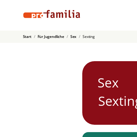
Start
Für Jugendliche
Sex
Sexting
Sex
Sextin