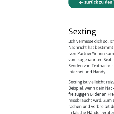
zurück zu den
Sexting
„Ich vermisse dich so. Ic
Nachricht hat bestimmt
von Partner*innen kommt
vom sogenannten Sexting.
Senden von Textnachric
Internet und Handy.
Sexting ist vielleicht r
Beispiel, wenn dein Nack
freizügigen Bilder an Fr
missbraucht wird. Zum Be
rächen und verbreitet di
in falsche Hände gerate