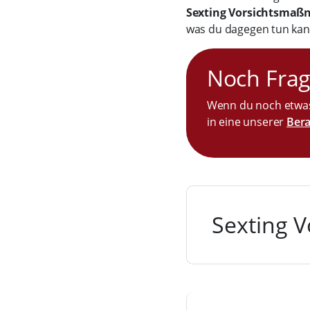
Sexting Vorsichtsma
was du dagegen tun kan
Noch Fra
Wenn du noch etwas
in eine unserer
Bera
Sexting 