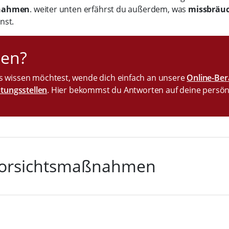
ßnahmen
. weiter unten erfährst du außerdem, was
missbräuc
nst.
gen?
 wissen möchtest, wende dich einfach an unsere
Online-Ber
tungsstellen
. Hier bekommst du Antworten auf deine persön
Vorsichtsmaßnahmen