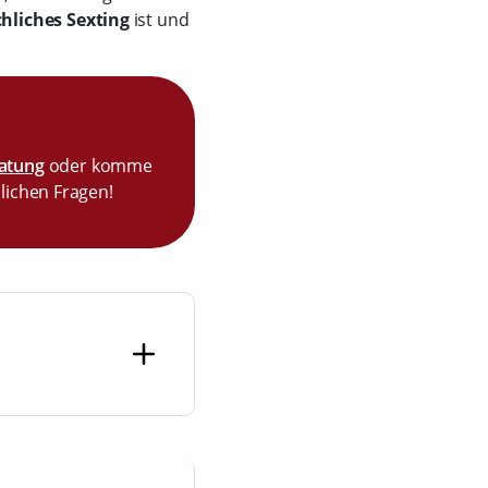
hliches Sexting
ist und
atung
oder komme
lichen Fragen!