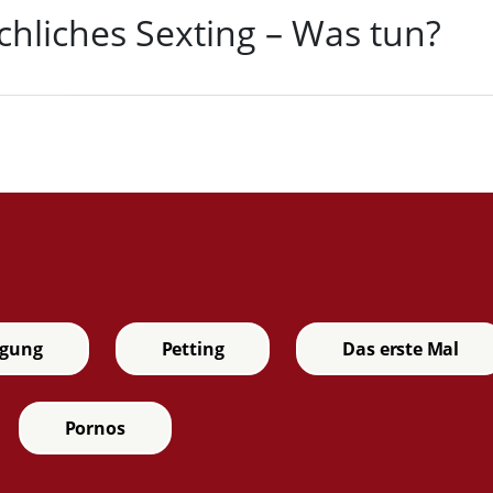
hliches Sexting – Was tun?
igung
Petting
Das erste Mal
Pornos