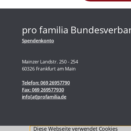
pro familia Bundesverba
Spendenkonto
Mainzer Landstr. 250 - 254
60326 Frankfurt am Main
Telefon: 069 26957790
Fax: 069 269577930
info[at]profamilia.de
Diese Webseite verwendet Cookies