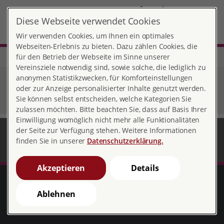
DE
Diese Webseite verwendet Cookies
MENÜ
Wir verwenden Cookies, um Ihnen ein optimales
Webseiten-Erlebnis zu bieten. Dazu zählen Cookies, die
für den Betrieb der Webseite im Sinne unserer
Start
Hessen
Paar- u. Sexualberatung
Vereinsziele notwendig sind, sowie solche, die lediglich zu
anonymen Statistikzwecken, für Komforteinstellungen
Paar- u. Sexualberatung
oder zur Anzeige personalisierter Inhalte genutzt werden.
Sie können selbst entscheiden, welche Kategorien Sie
zulassen möchten. Bitte beachten Sie, dass auf Basis Ihrer
Einwilligung womöglich nicht mehr alle Funktionalitäten
der Seite zur Verfügung stehen. Weitere Informationen
finden Sie in unserer
Datenschutzerklärung.
Akzeptieren
Details
pro familia Bundesverband
Ablehnen
Spendenkonto