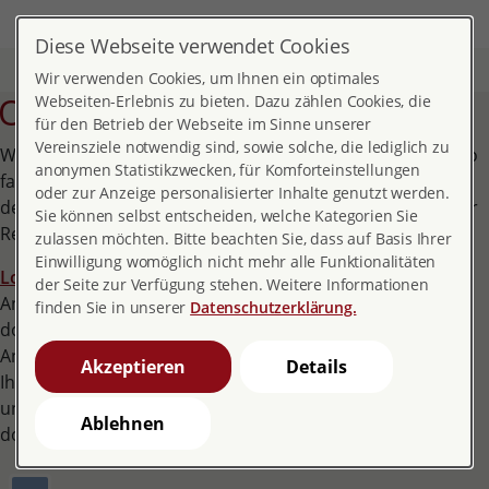
DE
MENÜ
Diese Webseite verwendet Cookies
Start
Beratung
Online-Beratung
Wir verwenden Cookies, um Ihnen ein optimales
Online-Beratung
Webseiten-Erlebnis zu bieten. Dazu zählen Cookies, die
für den Betrieb der Webseite im Sinne unserer
Vereinsziele notwendig sind, sowie solche, die lediglich zu
Willkommen bei den digitalen Beratungsangeboten der pro
anonymen Statistikzwecken, für Komforteinstellungen
familia. Bitte klicken Sie auf Ihr Bundesland. Dort finden Sie
oder zur Anzeige personalisierter Inhalte genutzt werden.
detaillierte Informationen über die Online-Beratung in Ihrer
Sie können selbst entscheiden, welche Kategorien Sie
Region.
zulassen möchten. Bitte beachten Sie, dass auf Basis Ihrer
Einwilligung womöglich nicht mehr alle Funktionalitäten
Login zur Sextra-Mailberatung
für bereits begonnene
der Seite zur Verfügung stehen. Weitere Informationen
Anfragen (bis 30.9.26 noch möglich, neue Anfragen können
finden Sie in unserer
Datenschutzerklärung.
dort nicht mehr gestellt werden). Wenn Sie eine neue
Anfrage stellen möchten, registrieren Sie sich bitte neu in
Akzeptieren
Details
Ihrem Landesverband bzw. in Ihrer Beratungsstelle (s. Liste
unten). Die Zugangsdaten der sextra-Mailberatung gelten
Ablehnen
dort nicht.