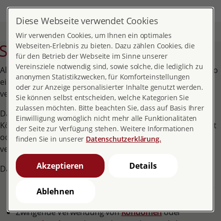
DE
EN
MENÜ
Diese Webseite verwendet Cookies
Start
Themen
Gesundheit
Safer Sex
Wir verwenden Cookies, um Ihnen ein optimales
Safer sex - geschützter Sex
Webseiten-Erlebnis zu bieten. Dazu zählen Cookies, die
für den Betrieb der Webseite im Sinne unserer
Vereinsziele notwendig sind, sowie solche, die lediglich zu
Als Safer Sex werden Maßnahmen bezeichnet, die das Risiko
anonymen Statistikzwecken, für Komforteinstellungen
einer Ansteckung mit sexuell übertragbaren Krankheiten
oder zur Anzeige personalisierter Inhalte genutzt werden.
verringern.
Sie können selbst entscheiden, welche Kategorien Sie
zulassen möchten. Bitte beachten Sie, dass auf Basis Ihrer
Das bedeutet, dass ein Eindringen oder der Kontakt von
Einwilligung womöglich nicht mehr alle Funktionalitäten
Körperflüssigkeiten wie Samen- oder Vaginalflüssigkeit, Blut
der Seite zur Verfügung stehen. Weitere Informationen
oder Blutspuren mit dem Körper des Partners/Partnerin
finden Sie in unserer
Datenschutzerklärung.
vermieden wird.
Akzeptieren
Details
Das bedeutet konkret:
Vermeidung von in den Körper eindringenden Verkehr
Ablehnen
(Vaginal- und Analverkehr)
Zwingende Verwendung von
Kondomen
oder