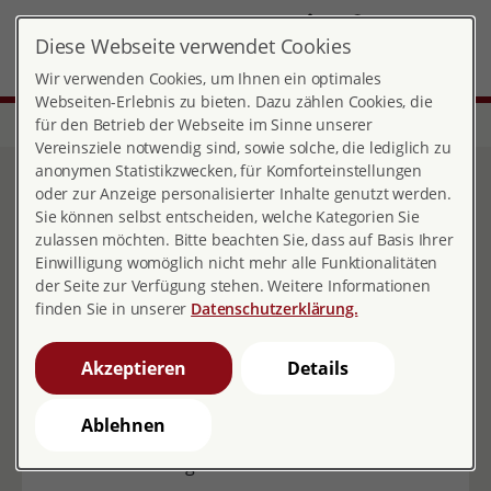
DE
Diese Webseite verwendet Cookies
Landesverband Hamburg
MENÜ
Wir verwenden Cookies, um Ihnen ein optimales
Webseiten-Erlebnis zu bieten. Dazu zählen Cookies, die
für den Betrieb der Webseite im Sinne unserer
Start
Über pro familia
Landesverbände
Hamburg
Vereinsziele notwendig sind, sowie solche, die lediglich zu
anonymen Statistikzwecken, für Komforteinstellungen
Sie haben eine Frage?
oder zur Anzeige personalisierter Inhalte genutzt werden.
Sie können selbst entscheiden, welche Kategorien Sie
zulassen möchten. Bitte beachten Sie, dass auf Basis Ihrer
Einwilligung womöglich nicht mehr alle Funktionalitäten
der Seite zur Verfügung stehen. Weitere Informationen
finden Sie in unserer
Datenschutzerklärung.
Wir arbeiten zu diesen Themen:
Akzeptieren
Sexualität
Details
Partnerschaft
Familien-Planung
Ablehnen
Wir helfen Ihnen gern weiter.