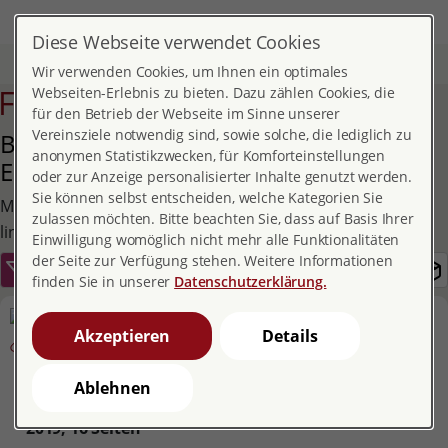
DE
MENÜ
Diese Webseite verwendet Cookies
Start
Service
Publikationen und Broschüren
Für Eltern
Wir verwenden Cookies, um Ihnen ein optimales
Für Eltern
Webseiten-Erlebnis zu bieten. Dazu zählen Cookies, die
für den Betrieb der Webseite im Sinne unserer
Vereinsziele notwendig sind, sowie solche, die lediglich zu
Broschüren für Eltern und werdende
anonymen Statistikzwecken, für Komforteinstellungen
Eltern
oder zur Anzeige personalisierter Inhalte genutzt werden.
Sie können selbst entscheiden, welche Kategorien Sie
Mehr Publikationen finden Sie über den Filter-Button
zulassen möchten. Bitte beachten Sie, dass auf Basis Ihrer
links.
Einwilligung womöglich nicht mehr alle Funktionalitäten
der Seite zur Verfügung stehen. Weitere Informationen
finden Sie in unserer
Datenschutzerklärung.
Akzeptieren
Details
Sexualaufklärung in
Ablehnen
Deutschland
2019,
16 Seiten