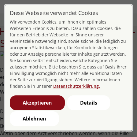
DE
EN
MENÜ
Diese Webseite verwendet Cookies
Start
Themen
Verhütung
Depot-Spritze
Wir verwenden Cookies, um Ihnen ein optimales
ormon-Spritze, Drei-Monats-
Webseiten-Erlebnis zu bieten. Dazu zählen Cookies, die
für den Betrieb der Webseite im Sinne unserer
Spritze, Depot-Spritze
Vereinsziele notwendig sind, sowie solche, die lediglich zu
anonymen Statistikzwecken, für Komforteinstellungen
oder zur Anzeige personalisierter Inhalte genutzt werden.
Sie können selbst entscheiden, welche Kategorien Sie
zulassen möchten. Bitte beachten Sie, dass auf Basis Ihrer
Die Depot-Spritze ist ein Langzeitverhütungsmittel. Es
Einwilligung womöglich nicht mehr alle Funktionalitäten
enthält das Hormon Gestagen in hoher Dosis und hemmt
der Seite zur Verfügung stehen. Weitere Informationen
den Eisprung über einen Zeitraum von etwa 8 bis 12
finden Sie in unserer
Datenschutzerklärung.
Wochen. In Deutschland sind zur Zeit drei Präparate im
Handel.
Akzeptieren
Details
Da die Depotspritze deutlich stärker als die Pille in den
Hormonhaushalt eingreift, darf sie laut
Ablehnen
Bundesgesundheitsamt nur in Ausnahmefällen von der
Ärztin oder dem Arzt verschrieben werden, wenn die Pille