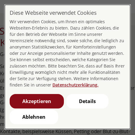
DE
EN
MENÜ
Diese Webseite verwendet Cookies
Start
Themen
Gesundheit
Sexuell übertragbare Krankheiten
Wir verwenden Cookies, um Ihnen ein optimales
exuell übertragbare
Webseiten-Erlebnis zu bieten. Dazu zählen Cookies, die
für den Betrieb der Webseite im Sinne unserer
Krankheiten
Vereinsziele notwendig sind, sowie solche, die lediglich zu
anonymen Statistikzwecken, für Komforteinstellungen
oder zur Anzeige personalisierter Inhalte genutzt werden.
Geschlechtskrankheiten
Sie können selbst entscheiden, welche Kategorien Sie
Sexuell übertragbare Krankheiten sind ansteckende
zulassen möchten. Bitte beachten Sie, dass auf Basis Ihrer
Einwilligung womöglich nicht mehr alle Funktionalitäten
Krankheiten, die hauptsächlich durch sexuelle Kontakte
der Seite zur Verfügung stehen. Weitere Informationen
übertragen werden. Eine Infektion entsteht, wenn der
finden Sie in unserer
Datenschutzerklärung.
Erreger einer sexuell übertragbaren Krankheit in den Körper
gelangt. In der Regel erfolgt die Infektion durch den
Akzeptieren
Details
Geschlechtsverkehr. Dabei ist es meist unerheblich, wie
(genital, oral-genital, anal) und mit wem (heterosexuell,
homosexuell) dieser Geschlechtsverkehr erfolgt. Bei
Ablehnen
manchen Erregern genügen auch andere enge körperliche
Kontakte, beispielsweise Küssen, Petting oder Blut-zu-Blut-