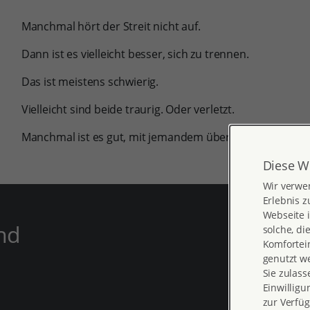
Manchmal hört der Streit nicht auf.
Dann ist es vielleicht besser, sich zu trennen.
Das ist meistens schwierig.
Vielleicht sind beide traurig. Oder verletzt.
Manchmal ist es gut, mit jemandem über den Kummer z
Diese W
Wir verwe
Erlebnis z
Webseite i
nd
solche, di
Komfortein
genutzt w
Sie zulass
Einwilligu
zur Verfüg