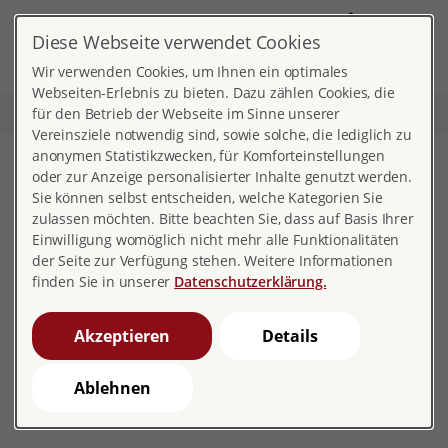
DE
Diese Webseite verwendet Cookies
MENÜ
Wir verwenden Cookies, um Ihnen ein optimales
Webseiten-Erlebnis zu bieten. Dazu zählen Cookies, die
für den Betrieb der Webseite im Sinne unserer
Start
Wissen über den Körper
Bei der Frau
Vereinsziele notwendig sind, sowie solche, die lediglich zu
anonymen Statistikzwecken, für Komforteinstellungen
Bei der Frau
oder zur Anzeige personalisierter Inhalte genutzt werden.
Sie können selbst entscheiden, welche Kategorien Sie
zulassen möchten. Bitte beachten Sie, dass auf Basis Ihrer
Einwilligung womöglich nicht mehr alle Funktionalitäten
der Seite zur Verfügung stehen. Weitere Informationen
Bei der Frau
finden Sie in unserer
Datenschutzerklärung.
Diese Geschlechts-Organe kann man bei der Frau von
außen sehen.
Akzeptieren
Details
Ablehnen