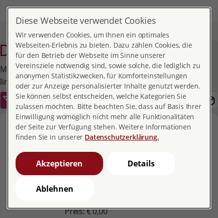
DE
MENÜ
Diese Webseite verwendet Cookies
Start
Service
Publikationen und Broschüren
Detail
Wir verwenden Cookies, um Ihnen ein optimales
Detail
Webseiten-Erlebnis zu bieten. Dazu zählen Cookies, die
für den Betrieb der Webseite im Sinne unserer
Vereinsziele notwendig sind, sowie solche, die lediglich zu
Mehr Publikationen finden Sie über den Filter-Button
anonymen Statistikzwecken, für Komforteinstellungen
links.
oder zur Anzeige personalisierter Inhalte genutzt werden.
Sie können selbst entscheiden, welche Kategorien Sie
zulassen möchten. Bitte beachten Sie, dass auf Basis Ihrer
Einwilligung womöglich nicht mehr alle Funktionalitäten
Sexualaufklärung in
der Seite zur Verfügung stehen. Weitere Informationen
Deutschland. Dari
finden Sie in unserer
Datenschutzerklärung.
2021,
16 Seiten. Auf Dari.
Akzeptieren
Details
Dari Fassung der deutschen Broschüren
mit dem gleichen Titel.
Ablehnen
PDF
Preis: € 0,00