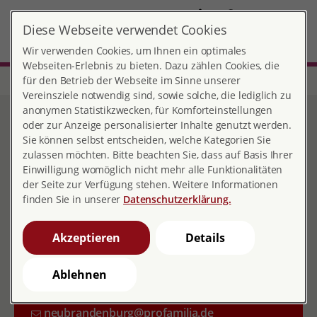
DE
Diese Webseite verwendet Cookies
Beratungsstelle Neubrandenburg
MENÜ
Wir verwenden Cookies, um Ihnen ein optimales
Webseiten-Erlebnis zu bieten. Dazu zählen Cookies, die
für den Betrieb der Webseite im Sinne unserer
Start
Mecklenburg-Vorpommern
Beratungsstelle Neubrandenburg
Vereinsziele notwendig sind, sowie solche, die lediglich zu
Beratungsstelle
anonymen Statistikzwecken, für Komforteinstellungen
oder zur Anzeige personalisierter Inhalte genutzt werden.
Neubrandenburg
Sie können selbst entscheiden, welche Kategorien Sie
zulassen möchten. Bitte beachten Sie, dass auf Basis Ihrer
Einwilligung womöglich nicht mehr alle Funktionalitäten
der Seite zur Verfügung stehen. Weitere Informationen
Kontakt
finden Sie in unserer
Datenschutzerklärung.
Juri-Gagarin-Ring 29
Akzeptieren
Details
17036 Neubrandenburg
Ablehnen
0395 77 82 62 82
neubrandenburg@profamilia.de