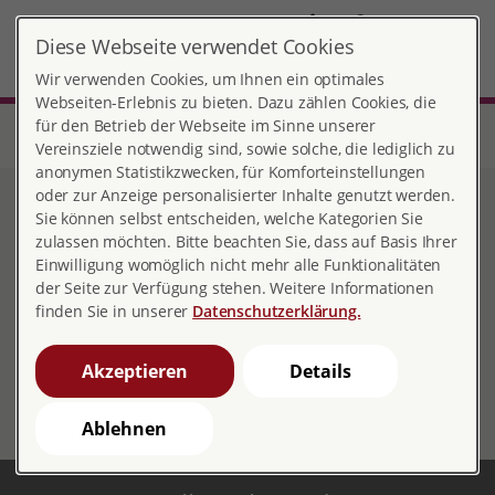
DE
Diese Webseite verwendet Cookies
Helmstedt
MENÜ
Wir verwenden Cookies, um Ihnen ein optimales
Webseiten-Erlebnis zu bieten. Dazu zählen Cookies, die
für den Betrieb der Webseite im Sinne unserer
Start
Niedersachsen
Beratungsstelle Helmstedt
Veranstaltungen pro familia Helmstedt
Vereinsziele notwendig sind, sowie solche, die lediglich zu
anonymen Statistikzwecken, für Komforteinstellungen
oder zur Anzeige personalisierter Inhalte genutzt werden.
Veranstaltungen pro
Sie können selbst entscheiden, welche Kategorien Sie
zulassen möchten. Bitte beachten Sie, dass auf Basis Ihrer
familia Helmstedt
Einwilligung womöglich nicht mehr alle Funktionalitäten
der Seite zur Verfügung stehen. Weitere Informationen
finden Sie in unserer
Datenschutzerklärung.
Veranstaltungen
Akzeptieren
Details
Derzeit keine Veranstaltungen.
Ablehnen