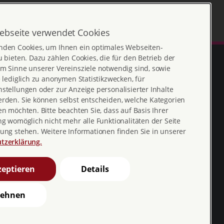
ebseite verwendet Cookies
nden Cookies, um Ihnen ein optimales Webseiten-
u bieten. Dazu zählen Cookies, die für den Betrieb der
m Sinne unserer Vereinsziele notwendig sind, sowie
e lediglich zu anonymen Statistikzwecken, für
stellungen oder zur Anzeige personalisierter Inhalte
erden. Sie können selbst entscheiden, welche Kategorien
en möchten. Bitte beachten Sie, dass auf Basis Ihrer
ng womöglich nicht mehr alle Funktionalitäten der Seite
ung stehen. Weitere Informationen finden Sie in unserer
Erklärung zur
profamilia_bv
tzerklärung.
Barrierefreiheit
youtube
eptieren
Details
Barriere melden
profamilia.bv
lehnen
pro familia pia