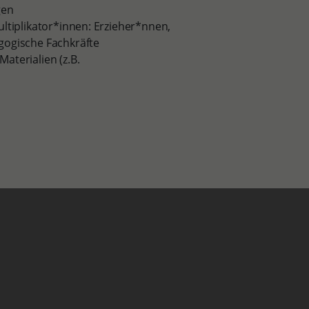
gen
ltiplikator*innen: Erzieher*nnen,
gogische Fachkräfte
terialien (z.B.