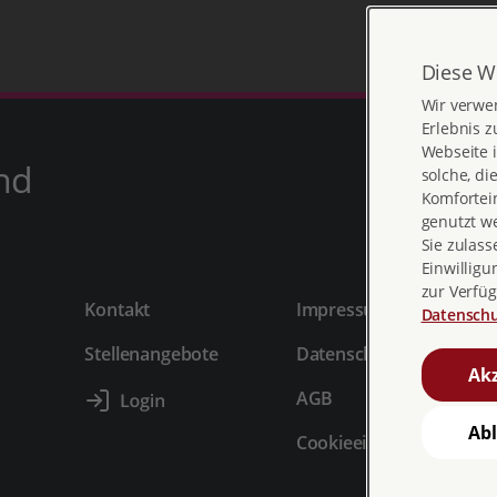
Diese W
Wir verwe
Erlebnis z
Webseite i
nd
solche, di
Komfortein
genutzt w
Sie zulass
Einwilligu
zur Verfüg
Kontakt
Impressum
Datenschu
Stellenangebote
Datenschutz
Akz
AGB
Ab
Cookieeinstellungen