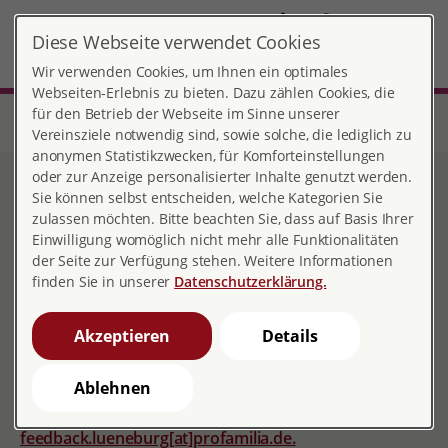
DE
Diese Webseite verwendet Cookies
Lüneburg
MENÜ
Wir verwenden Cookies, um Ihnen ein optimales
Webseiten-Erlebnis zu bieten. Dazu zählen Cookies, die
für den Betrieb der Webseite im Sinne unserer
Start
Niedersachsen
Beratungsstelle Lüneburg
Feedback und Kritik
Vereinsziele notwendig sind, sowie solche, die lediglich zu
anonymen Statistikzwecken, für Komforteinstellungen
oder zur Anzeige personalisierter Inhalte genutzt werden.
Feedback und Kritik
Sie können selbst entscheiden, welche Kategorien Sie
zulassen möchten. Bitte beachten Sie, dass auf Basis Ihrer
Einwilligung womöglich nicht mehr alle Funktionalitäten
der Seite zur Verfügung stehen. Weitere Informationen
finden Sie in unserer
Datenschutzerklärung.
Ihre Meinung ist uns wichtig
Sie haben Anregungen, Fragen, Hinweise oder Kritik zu
Akzeptieren
Details
einer Beratung oder Veranstaltung?
Ablehnen
Dann melden Sie sich gerne bei der
Beratungsstellenleitung unter
feedback.lueneburg[at]profamilia.de.