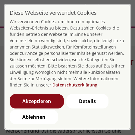
DE
Diese Webseite verwendet Cookies
MENÜ
Wir verwenden Cookies, um Ihnen ein optimales
Webseiten-Erlebnis zu bieten. Dazu zählen Cookies, die
für den Betrieb der Webseite im Sinne unserer
Start
Thüringen
Beratungsstelle Apolda
Schwangerschaftskonfliktberatung
Vereinsziele notwendig sind, sowie solche, die lediglich zu
anonymen Statistikzwecken, für Komforteinstellungen
oder zur Anzeige personalisierter Inhalte genutzt werden.
Schwangerschaftskonfliktbe
Sie können selbst entscheiden, welche Kategorien Sie
zulassen möchten. Bitte beachten Sie, dass auf Basis Ihrer
Einwilligung womöglich nicht mehr alle Funktionalitäten
der Seite zur Verfügung stehen. Weitere Informationen
finden Sie in unserer
Datenschutzerklärung.
Wenn ein Mensch ungewollt schwanger wird, gerät die
Lebensplanung durcheinander. Die aktuellen
Akzeptieren
Details
Lebensumstände werden dahingehend betrachtet, ob
ein (weiteres) Kind Platz darin findet. Die Entscheidung,
ob eine ungeplante Schwangerschaft ausgetragen
Ablehnen
oder abgebrochen werden soll, verunsichert viele
Menschen und löst die widersprüchlichsten Gefühle