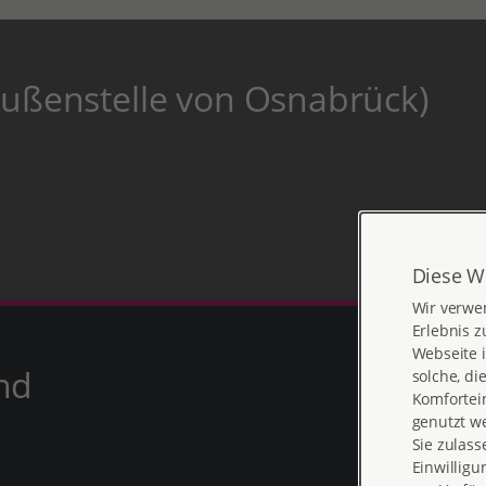
Außenstelle von Osnabrück)
Diese W
Wir verwe
Erlebnis z
Webseite i
nd
solche, di
Komfortein
genutzt w
Sie zulass
Einwilligu