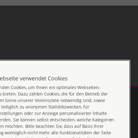
ebseite verwendet Cookies
nden Cookies, um Ihnen ein optimales Webseiten-
u bieten. Dazu zählen Cookies, die für den Betrieb der
m Sinne unserer Vereinsziele notwendig sind, sowie
e lediglich zu anonymen Statistikzwecken, für
stellungen oder zur Anzeige personalisierter Inhalte
erden. Sie können selbst entscheiden, welche Kategorien
en möchten. Bitte beachten Sie, dass auf Basis Ihrer
ng womöglich nicht mehr alle Funktionalitäten der Seite