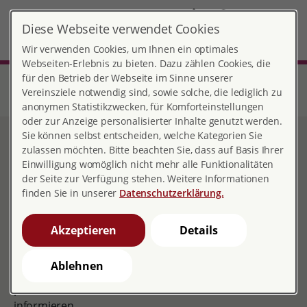
DE
Diese Webseite verwendet Cookies
Karlsruhe
MENÜ
Wir verwenden Cookies, um Ihnen ein optimales
Webseiten-Erlebnis zu bieten. Dazu zählen Cookies, die
für den Betrieb der Webseite im Sinne unserer
Start
Baden-Württemberg
Beratungsstelle Karlsruhe
Beratungsangebote
Vereinsziele notwendig sind, sowie solche, die lediglich zu
Sozialrechtliche und psychosoziale Beratung in der Schwangerschaft
anonymen Statistikzwecken, für Komforteinstellungen
oder zur Anzeige personalisierter Inhalte genutzt werden.
Sie können selbst entscheiden, welche Kategorien Sie
Sozialrechtliche und psychosoziale
zulassen möchten. Bitte beachten Sie, dass auf Basis Ihrer
Beratung in der Schwangerschaft
Einwilligung womöglich nicht mehr alle Funktionalitäten
der Seite zur Verfügung stehen. Weitere Informationen
Eine Schwangerschaft verändert das Leben der
finden Sie in unserer
Datenschutzerklärung.
werdenden Eltern oder eines alleinerziehenden
Elternteils erheblich.
Akzeptieren
Details
Deshalb können Sie sich schon während der
Schwangerschaft in unserer Beratungsstelle über die
Ablehnen
Veränderungen ihrer finanziellen, rechtlichen und
persönlichen Situation vor und nach der Geburt
informieren.