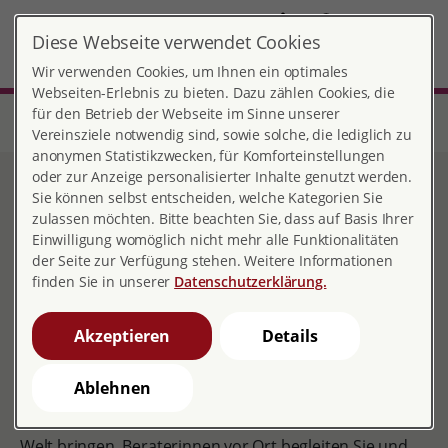
DE
Diese Webseite verwendet Cookies
Freiburg-Haslach
MENÜ
Wir verwenden Cookies, um Ihnen ein optimales
Webseiten-Erlebnis zu bieten. Dazu zählen Cookies, die
für den Betrieb der Webseite im Sinne unserer
Start
Baden-Württemberg
Beratungsstelle Freiburg-Haslach
Angebote
Vertrauliche Geburt
Vereinsziele notwendig sind, sowie solche, die lediglich zu
anonymen Statistikzwecken, für Komforteinstellungen
oder zur Anzeige personalisierter Inhalte genutzt werden.
Vertrauliche Geburt
Sie können selbst entscheiden, welche Kategorien Sie
zulassen möchten. Bitte beachten Sie, dass auf Basis Ihrer
Einwilligung womöglich nicht mehr alle Funktionalitäten
der Seite zur Verfügung stehen. Weitere Informationen
finden Sie in unserer
Datenschutzerklärung.
Beratung zur Vertraulichen Geburt
Schwanger? Und keiner darf es wissen?
Wie groß
Akzeptieren
Details
Ihre Not auch ist: Sie müssen Ihr Baby nicht heimlich
und alleine zur Welt bringen. Eine vertrauliche Geburt
Ablehnen
ist ein Weg für alle Frauen, die ihre Identität schützen
möchten. Sie können Ihr Kind medizinisch sicher zur
Welt bringen. Beraterinnen vor Ort begleiten Sie und