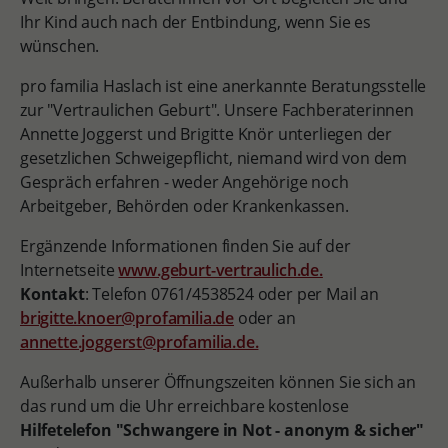
Ihr Kind auch nach der Entbindung, wenn Sie es
wünschen.
pro familia Haslach ist eine anerkannte Beratungsstelle
zur "Vertraulichen Geburt". Unsere Fachberaterinnen
Annette Joggerst und Brigitte Knör unterliegen der
gesetzlichen Schweigepflicht, niemand wird von dem
Gespräch erfahren - weder Angehörige noch
Arbeitgeber, Behörden oder Krankenkassen.
Ergänzende Informationen finden Sie auf der
Internetseite
www.geburt-vertraulich.de.
Kontakt
: Telefon 0761/4538524 oder per Mail an
brigitte.knoer@profamilia.de
oder an
annette.joggerst@profamilia.de.
Außerhalb unserer Öffnungszeiten können Sie sich an
das rund um die Uhr erreichbare kostenlose
Hilfetelefon "Schwangere in Not - anonym & sicher"