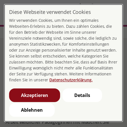
DE
Diese Webseite verwendet Cookies
MENÜ
Wir verwenden Cookies, um Ihnen ein optimales
Webseiten-Erlebnis zu bieten. Dazu zählen Cookies, die
für den Betrieb der Webseite im Sinne unserer
Start
Bayern
Schweinfurt
Sexualpädagogische Mädchenarbeit
Vereinsziele notwendig sind, sowie solche, die lediglich zu
anonymen Statistikzwecken, für Komforteinstellungen
Sexualpädagogische
oder zur Anzeige personalisierter Inhalte genutzt werden.
Sie können selbst entscheiden, welche Kategorien Sie
Mädchenarbeit
zulassen möchten. Bitte beachten Sie, dass auf Basis Ihrer
Einwilligung womöglich nicht mehr alle Funktionalitäten
der Seite zur Verfügung stehen. Weitere Informationen
finden Sie in unserer
Datenschutzerklärung.
Mädchenarbeit, das ist Jugendarbeit, die sich spezifisch
an den Lebenslagen der weiblichen Jugendlichen
Akzeptieren
Details
ausrichtet und sie bei der Entwicklung von
Selbständigkeit und Selbstbewusstsein unterstützt. Sie
Ablehnen
bezeichnet die geschlechtsbewusste pädagogische
Arbeit weiblicher Pädagoginnen mit Mädchen. Sie