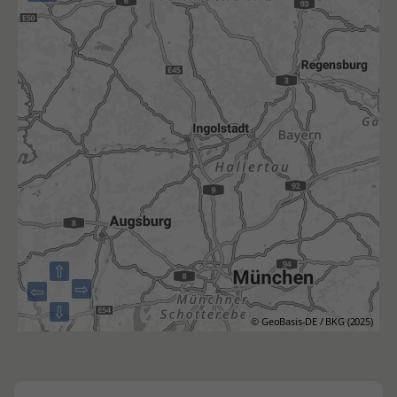
⇧
⇨
⇦
⇩
© GeoBasis-DE / BKG (2025)