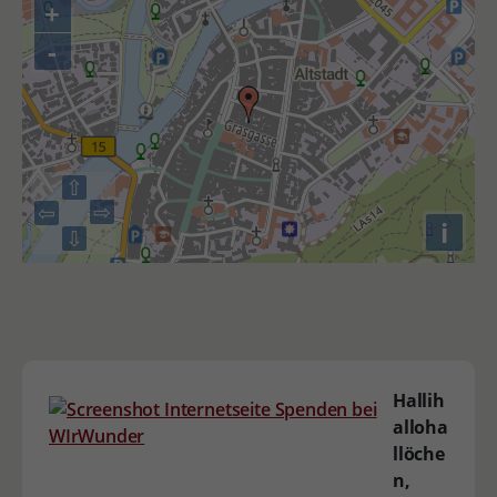
+
-
⇧
⇨
⇦
i
⇩
Hallih
alloha
llöche
n,