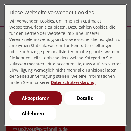
DE
Diese Webseite verwendet Cookies
MENÜ
Wir verwenden Cookies, um Ihnen ein optimales
Webseiten-Erlebnis zu bieten. Dazu zählen Cookies, die
für den Betrieb der Webseite im Sinne unserer
Start
Bayern
Beratungsstelle up2you
Vereinsziele notwendig sind, sowie solche, die lediglich zu
Fachberatungsstelle
anonymen Statistikzwecken, für Komforteinstellungen
oder zur Anzeige personalisierter Inhalte genutzt werden.
up2you Niederbayern
Sie können selbst entscheiden, welche Kategorien Sie
zulassen möchten. Bitte beachten Sie, dass auf Basis Ihrer
Einwilligung womöglich nicht mehr alle Funktionalitäten
der Seite zur Verfügung stehen. Weitere Informationen
Kontakt
finden Sie in unserer
Datenschutzerklärung.
Grasgasse 331a
Akzeptieren
Details
84028 Landshut
Ablehnen
0871 206 508 60
up2you@profamilia.de