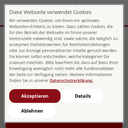
DE
EN
Diese Webseite verwendet Cookies
Sexualpädagogik-München
MENÜ
Wir verwenden Cookies, um Ihnen ein optimales
Webseiten-Erlebnis zu bieten. Dazu zählen Cookies, die
für den Betrieb der Webseite im Sinne unserer
Start
Bayern
Beratungsstelle Sexualpädagogik-München
Vereinsziele notwendig sind, sowie solche, die lediglich zu
Beratungsstelle München-
anonymen Statistikzwecken, für Komforteinstellungen
oder zur Anzeige personalisierter Inhalte genutzt werden.
Neuhausen
Sie können selbst entscheiden, welche Kategorien Sie
zulassen möchten. Bitte beachten Sie, dass auf Basis Ihrer
Einwilligung womöglich nicht mehr alle Funktionalitäten
der Seite zur Verfügung stehen. Weitere Informationen
Kontakt
finden Sie in unserer
Datenschutzerklärung.
Rupprechtstr. 29, (Haus der Jugendarbeit)
Akzeptieren
Details
80636 München
Ablehnen
089 3162700
089 3163359