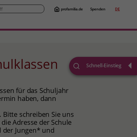
profamilia.de
Spenden
DE
Suche
chulklassen
Schnell-Einstieg
sen für das Schuljahr
ermin haben, dann
. Bitte schreiben Sie uns
die Adresse der Schule
l der Jungen* und