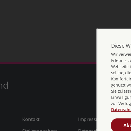
Diese W
Wir verwe
Erlebnis z
Webseite i
solche, di
Komfortein
nd
genutzt w
Sie zulass
Einwilligu
zur Verfüg
Datenschu
Kontakt
Impressum
Akz