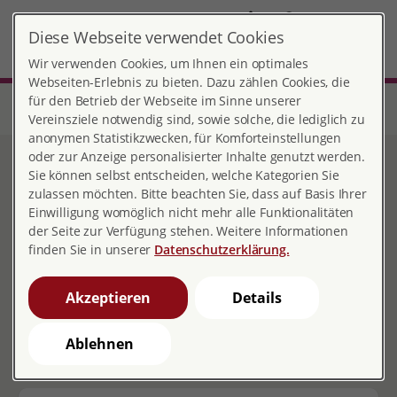
DE
Diese Webseite verwendet Cookies
MENÜ
Wir verwenden Cookies, um Ihnen ein optimales
Webseiten-Erlebnis zu bieten. Dazu zählen Cookies, die
für den Betrieb der Webseite im Sinne unserer
Start
Hamburg
Beratungsstelle Hamburg
Sexualität, Partnerschaft und Familienplanung
Beratung
Vereinsziele notwendig sind, sowie solche, die lediglich zu
anonymen Statistikzwecken, für Komforteinstellungen
oder zur Anzeige personalisierter Inhalte genutzt werden.
Partnerschaftliche
Sie können selbst entscheiden, welche Kategorien Sie
zulassen möchten. Bitte beachten Sie, dass auf Basis Ihrer
Probleme
Einwilligung womöglich nicht mehr alle Funktionalitäten
der Seite zur Verfügung stehen. Weitere Informationen
finden Sie in unserer
Datenschutzerklärung.
Akzeptieren
Details
Kommunikation: reden,
streiten, Lösungen suchen
Ablehnen