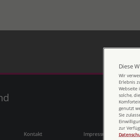
Diese W
Wir verwe
Erlebnis z
Webseite i
nd
solche, di
Komfortein
genutzt w
Sie zulass
Einwilligu
zur Verfüg
Kontakt
Impressum
Datenschu