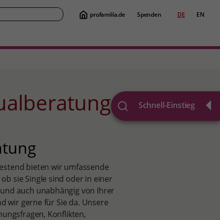
profamilia.de
Spenden
DE
EN
Suche
ualberatung
Schnell-Einstieg
atung
Westend bieten wir umfassende
b sie Single sind oder in einer
 und auch unabhängig von Ihrer
nd wir gerne für Sie da. Unsere
hungsfragen, Konflikten,