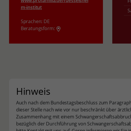
www.profamilia.de/ruesselshei
F
m-institut
S
Sprachen:
DE
Beratungsform:
Hinweis
Auch nach dem Bundestagsbeschluss zum Paragraphe
dieser Stelle nach wie vor nur beschränkt über ärztli
Zusammenhang mit einem Schwangerschaftsabbruch 
bezüglich der Durchführung von Schwangerschaftsa
bitte Kontakt mit uns auf. Gerne informieren wir Sie