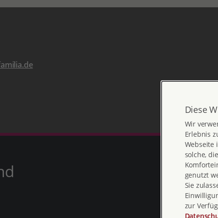
amilia.de
Diese W
Wir verwe
Erlebnis z
Webseite i
solche, di
Komfortein
nd
genutzt w
Sie zulass
Einwilligu
zur Verfüg
Datenschu