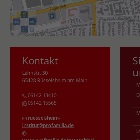
⇧
⇨
⇦
⇩
Kontakt
S
u
Lahnstr. 30
65428 Rüsselsheim am Main
D
06142 13410
06142 15565
M
ruesselsheim-
institut@profamilia.de
D