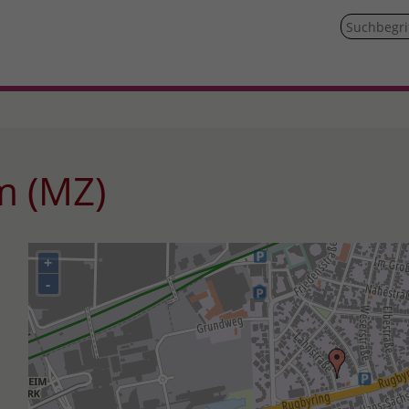
im (MZ)
+
-