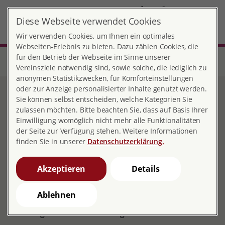
DE
Diese Webseite verwendet Cookies
Emden
MENÜ
Wir verwenden Cookies, um Ihnen ein optimales
Webseiten-Erlebnis zu bieten. Dazu zählen Cookies, die
für den Betrieb der Webseite im Sinne unserer
Start
Niedersachsen
Beratungsstelle Emden
Kostenübernahme Verhütungsmittel
Vereinsziele notwendig sind, sowie solche, die lediglich zu
anonymen Statistikzwecken, für Komforteinstellungen
oder zur Anzeige personalisierter Inhalte genutzt werden.
Kostenübernahme
Sie können selbst entscheiden, welche Kategorien Sie
zulassen möchten. Bitte beachten Sie, dass auf Basis Ihrer
Verhütungsmittel
Einwilligung womöglich nicht mehr alle Funktionalitäten
der Seite zur Verfügung stehen. Weitere Informationen
finden Sie in unserer
Datenschutzerklärung.
Akzeptieren
Details
Der Verhütungsmittelfonds wird durch die Stadt
Ablehnen
Emden finanziert und durch die pro familia
Beratungsstelle Emden durchgeführt.