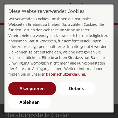
DE
EN
Diese Webseite verwendet Cookies
Goslar
MENÜ
Wir verwenden Cookies, um Ihnen ein optimales
Webseiten-Erlebnis zu bieten. Dazu zählen Cookies, die
für den Betrieb der Webseite im Sinne unserer
Start
Niedersachsen
Beratungsstelle Goslar
Jahresbericht 2024
Vereinsziele notwendig sind, sowie solche, die lediglich zu
anonymen Statistikzwecken, für Komforteinstellungen
Jahresbericht 2024
oder zur Anzeige personalisierter Inhalte genutzt werden.
Sie können selbst entscheiden, welche Kategorien Sie
zulassen möchten. Bitte beachten Sie, dass auf Basis Ihrer
Einwilligung womöglich nicht mehr alle Funktionalitäten
der Seite zur Verfügung stehen. Weitere Informationen
Hier finden Sie den aktuellen
Jahresbericht
als PDF
finden Sie in unserer
Datenschutzerklärung.
(nicht barrierefrei). Wenn Sie den barrierefreien Text
benötigen, wenden Sie sich bitte gern telefonisch unter
Akzeptieren
Details
05321 21064 an uns.
Ablehnen
Beratungsstelle Goslar