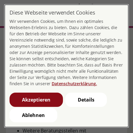
DE
EN
Diese Webseite verwendet Cookies
Hannover
MENÜ
Wir verwenden Cookies, um Ihnen ein optimales
Webseiten-Erlebnis zu bieten. Dazu zählen Cookies, die
für den Betrieb der Webseite im Sinne unserer
Start
Niedersachsen
Beratungsstelle Hannover
Netzwerke
Vereinsziele notwendig sind, sowie solche, die lediglich zu
anonymen Statistikzwecken, für Komforteinstellungen
Netzwerke
oder zur Anzeige personalisierter Inhalte genutzt werden.
Sie können selbst entscheiden, welche Kategorien Sie
zulassen möchten. Bitte beachten Sie, dass auf Basis Ihrer
Einwilligung womöglich nicht mehr alle Funktionalitäten
der Seite zur Verfügung stehen. Weitere Informationen
finden Sie in unserer
Datenschutzerklärung.
Weitere
Schwangerschaftskonfliktberatungsstellen
Akzeptieren
Details
in der Region Hannover finden Sie auf
dieser Webseite
Ablehnen
www.schwangerschaftsberatung-
hannover.de
Weitere Beratungsstellen mit