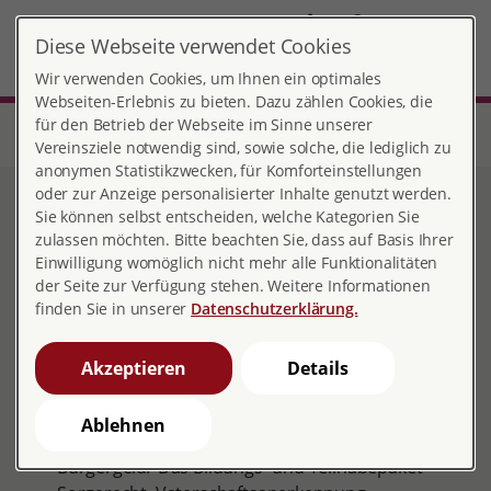
DE
Diese Webseite verwendet Cookies
Stendal
MENÜ
Wir verwenden Cookies, um Ihnen ein optimales
Webseiten-Erlebnis zu bieten. Dazu zählen Cookies, die
für den Betrieb der Webseite im Sinne unserer
Start
Sachsen-Anhalt
Beratungsstelle Stendal
Sozialrechtliche Beratung
Vereinsziele notwendig sind, sowie solche, die lediglich zu
anonymen Statistikzwecken, für Komforteinstellungen
oder zur Anzeige personalisierter Inhalte genutzt werden.
Sozialrechtliche Beratung
Sie können selbst entscheiden, welche Kategorien Sie
zulassen möchten. Bitte beachten Sie, dass auf Basis Ihrer
Einwilligung womöglich nicht mehr alle Funktionalitäten
der Seite zur Verfügung stehen. Weitere Informationen
finden Sie in unserer
Datenschutzerklärung.
Wir beraten Sie bei Fragen zu:
Trennung/Scheidung
Akzeptieren
Details
Elternzeit, Elterngeld, Kindergeld,
Kindesunterhalt/Unterhaltsvorschuss
Ablehnen
Wohngeld, Kindergeldzuschlag, Arbeitslosengeld,
Bürgergeld/ Das Bildungs- und Teilhabepaket