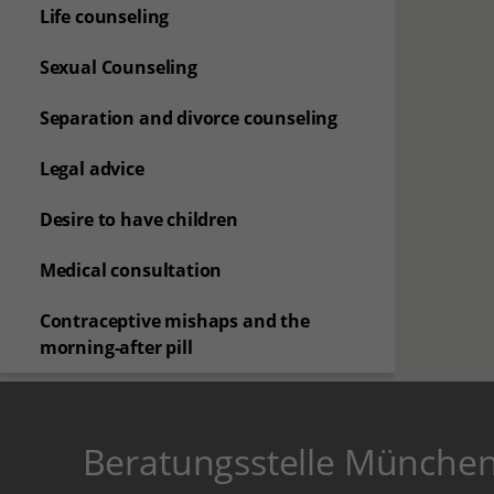
Life counseling
Sexual Counseling
Separation and divorce counseling
Legal advice
Desire to have children
Medical consultation
Contraceptive mishaps and the
morning-after pill
Beratungsstelle Münche