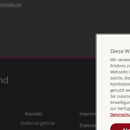
amilia.de
Diese W
Wir verwe
Erlebnis z
Webseite i
nd
solche, di
Komfortein
genutzt w
Sie zulass
Einwilligu
zur Verfüg
Kontakt
Impressum
Datenschu
Stellenangebote
Datenschutz