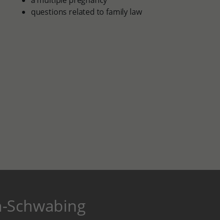
a multiple pregnancy
questions related to family law
n-Schwabing