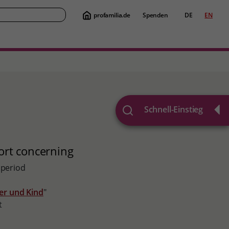
profamilia.de
Spenden
DE
EN
Suche
Schnell-Einstieg
ort concerning
 period
ter und Kind
"
t