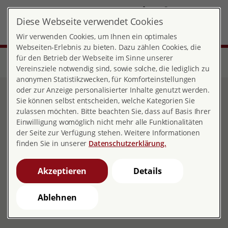
DE
Diese Webseite verwendet Cookies
Landesverband Berlin
MENÜ
Wir verwenden Cookies, um Ihnen ein optimales
Webseiten-Erlebnis zu bieten. Dazu zählen Cookies, die
für den Betrieb der Webseite im Sinne unserer
Start
Über pro familia
Landesverbände
Berlin
pia - das junge Netzwerk des pro familia Landesverbandes Berlin
Vereinsziele notwendig sind, sowie solche, die lediglich zu
anonymen Statistikzwecken, für Komforteinstellungen
oder zur Anzeige personalisierter Inhalte genutzt werden.
pia - das junge Netzwerk
Sie können selbst entscheiden, welche Kategorien Sie
zulassen möchten. Bitte beachten Sie, dass auf Basis Ihrer
des pro familia
Einwilligung womöglich nicht mehr alle Funktionalitäten
der Seite zur Verfügung stehen. Weitere Informationen
Landesverbandes Berlin
finden Sie in unserer
Datenschutzerklärung.
Akzeptieren
Details
Ablehnen