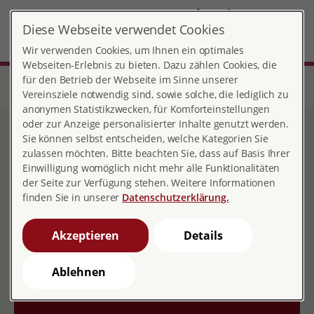
DE
Diese Webseite verwendet Cookies
Heilbronn
MENÜ
Wir verwenden Cookies, um Ihnen ein optimales
Webseiten-Erlebnis zu bieten. Dazu zählen Cookies, die
für den Betrieb der Webseite im Sinne unserer
Start
Baden-Württemberg
Beratungsstelle Heilbronn
gewaltfrei und selbstbestimmt
Vereinsziele notwendig sind, sowie solche, die lediglich zu
anonymen Statistikzwecken, für Komforteinstellungen
oder zur Anzeige personalisierter Inhalte genutzt werden.
Gewaltfrei &
Sie können selbst entscheiden, welche Kategorien Sie
zulassen möchten. Bitte beachten Sie, dass auf Basis Ihrer
selbstbestimmt
Einwilligung womöglich nicht mehr alle Funktionalitäten
der Seite zur Verfügung stehen. Weitere Informationen
finden Sie in unserer
Datenschutzerklärung.
Akzeptieren
Details
Beratung und Prävention bei
sexualisierter und häuslicher
Ablehnen
Gewalt