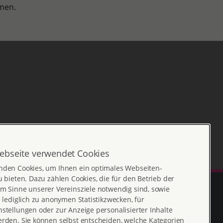
hmen.
ebseite verwendet Cookies
nden Cookies, um Ihnen ein optimales Webseiten-
u bieten. Dazu zählen Cookies, die für den Betrieb der
m Sinne unserer Vereinsziele notwendig sind, sowie
e lediglich zu anonymen Statistikzwecken, für
stellungen oder zur Anzeige personalisierter Inhalte
erden. Sie können selbst entscheiden, welche Kategorien