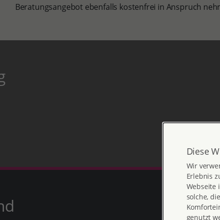
Beratungsangebot ebenfalls kostenfrei in Anspruch ne
g
Diese W
Wir verwe
Erlebnis z
Webseite i
solche, di
nd
Komfortein
genutzt w