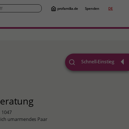
profamilia.de
Spenden
DE
Suche
Schnell-Einstieg
beratung
 sich umarmendes Paar