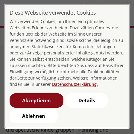
DE
Diese Webseite verwendet Cookies
München-Freiham
MENÜ
Wir verwenden Cookies, um Ihnen ein optimales
Webseiten-Erlebnis zu bieten. Dazu zählen Cookies, die
für den Betrieb der Webseite im Sinne unserer
Start
Bayern
Beratungsstelle München-Freiham
Erziehungsberatung
Jahresbericht und Artikel
Vereinsziele notwendig sind, sowie solche, die lediglich zu
anonymen Statistikzwecken, für Komforteinstellungen
oder zur Anzeige personalisierter Inhalte genutzt werden.
Jahresbericht und Artikel
Sie können selbst entscheiden, welche Kategorien Sie
zulassen möchten. Bitte beachten Sie, dass auf Basis Ihrer
Einwilligung womöglich nicht mehr alle Funktionalitäten
der Seite zur Verfügung stehen. Weitere Informationen
finden Sie in unserer
Datenschutzerklärung.
Wir sind Teil des "EB-Verbunds München", dieser hat
2013 ein Themenheft über die Arbeit der
Akzeptieren
Details
Erziehungsberatungsstellen mit dem Titel
"Easy geht
anders - Unterstützung für Kinder und Jugendliche in
schwierigen Lebenslagen"
herausgebracht. (Artikel zu
Ablehnen
den Themen: Leistungsdruck, Psychisch kranke Eltern,
therapeutische Kindergruppen; Trennung und