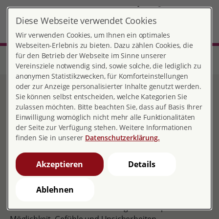
DE
Diese Webseite verwendet Cookies
MENÜ
Wir verwenden Cookies, um Ihnen ein optimales
Webseiten-Erlebnis zu bieten. Dazu zählen Cookies, die
für den Betrieb der Webseite im Sinne unserer
Start
Bayern
Schweinfurt
Sexuelle Bildung
Sexualpädagogische Workshops
Vereinsziele notwendig sind, sowie solche, die lediglich zu
anonymen Statistikzwecken, für Komforteinstellungen
oder zur Anzeige personalisierter Inhalte genutzt werden.
Sexualpädagogische
Sie können selbst entscheiden, welche Kategorien Sie
zulassen möchten. Bitte beachten Sie, dass auf Basis Ihrer
Workshops
Einwilligung womöglich nicht mehr alle Funktionalitäten
der Seite zur Verfügung stehen. Weitere Informationen
finden Sie in unserer
Datenschutzerklärung.
Altersangemessene Angebote zur sexuellen Bildung für
Akzeptieren
Details
Kinder und Jugendliche orientieren sich an deren
Lebenswelt. Sie fördern die Selbstkompetenz und
Ablehnen
einen verantwortungsvollen Umgang mit sich und
anderen. Das Wissen um den eigenen Körper und die