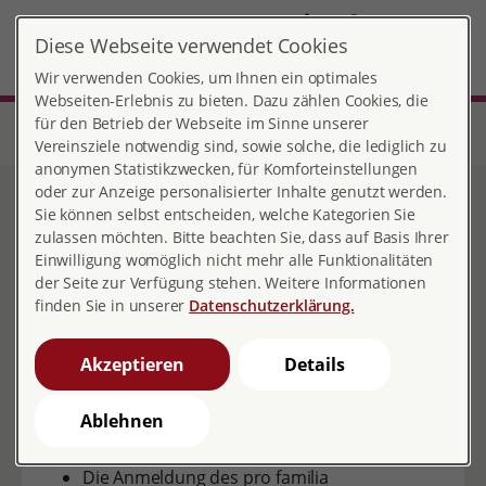
DE
Diese Webseite verwendet Cookies
MENÜ
Wir verwenden Cookies, um Ihnen ein optimales
Webseiten-Erlebnis zu bieten. Dazu zählen Cookies, die
für den Betrieb der Webseite im Sinne unserer
Start
Bremen
Bremen Medizinisches Zentrum
Information zur Barrierefreiheit
Vereinsziele notwendig sind, sowie solche, die lediglich zu
anonymen Statistikzwecken, für Komforteinstellungen
oder zur Anzeige personalisierter Inhalte genutzt werden.
Information zur
Sie können selbst entscheiden, welche Kategorien Sie
zulassen möchten. Bitte beachten Sie, dass auf Basis Ihrer
Barrierefreiheit
Einwilligung womöglich nicht mehr alle Funktionalitäten
der Seite zur Verfügung stehen. Weitere Informationen
finden Sie in unserer
Datenschutzerklärung.
Akzeptieren
Details
Eine Barrierefreiheit ist im pro familia
Medizinischen Zentrum Bremen leider nur
Ablehnen
eingeschränkt gegeben.
Die Anmeldung des pro familia