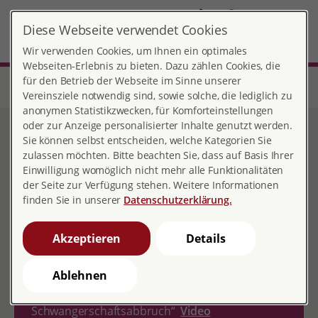
DE
Diese Webseite verwendet Cookies
Bensheim
MENÜ
Wir verwenden Cookies, um Ihnen ein optimales
Webseiten-Erlebnis zu bieten. Dazu zählen Cookies, die
für den Betrieb der Webseite im Sinne unserer
Start
Hessen
Beratungsstelle Bensheim
Unsere Angebote für Sie
Schwangerschaftskonflikt
Vereinsziele notwendig sind, sowie solche, die lediglich zu
anonymen Statistikzwecken, für Komforteinstellungen
oder zur Anzeige personalisierter Inhalte genutzt werden.
Schwangerschaftsabbruch
Sie können selbst entscheiden, welche Kategorien Sie
zulassen möchten. Bitte beachten Sie, dass auf Basis Ihrer
Einwilligung womöglich nicht mehr alle Funktionalitäten
der Seite zur Verfügung stehen. Weitere Informationen
finden Sie in unserer
Datenschutzerklärung.
Links
Akzeptieren
Details
zum Gebärendsprachvideo
Schwangerenkonfliktberatung
Ablehnen
zum Erklärfilm „Beratung vor dem
Schwangerschaftsabbruch“
Video