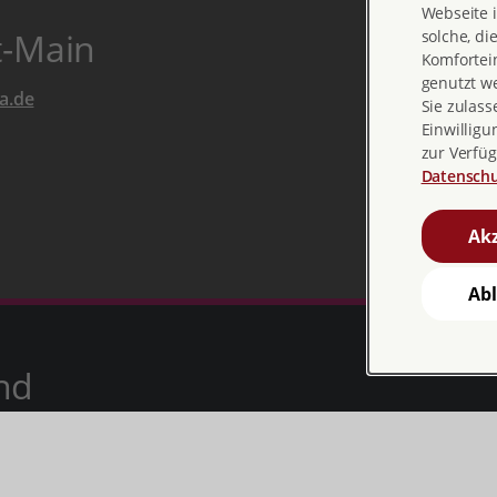
Webseite i
t-Main
solche, di
Komfortein
genutzt w
a.de
Sie zulass
Einwilligu
zur Verfüg
Datenschu
Akz
Ab
nd