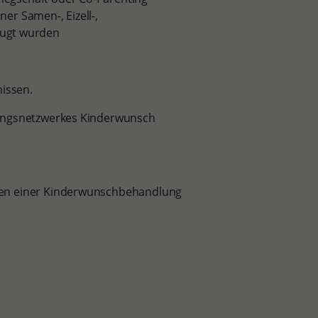
ner Samen-, Eizell-,
eugt wurden
nissen.
tungsnetzwerkes Kinderwunsch
men einer Kinderwunschbehandlung