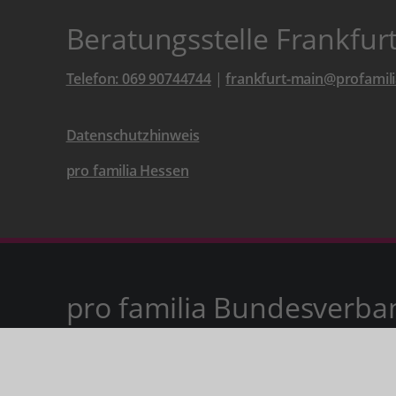
Beratungsstelle Frankfur
Telefon: 069 90744744
|
frankfurt-main@profamili
Datenschutzhinweis
pro familia Hessen
pro familia Bundesverba
Spendenkonto