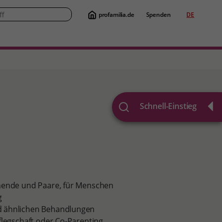
profamilia.de
Spenden
DE
Suche
Schnell-Einstieg
ehende und Paare, für Menschen
g
d ähnlichen Behandlungen
flegschaft oder Co-Parenting