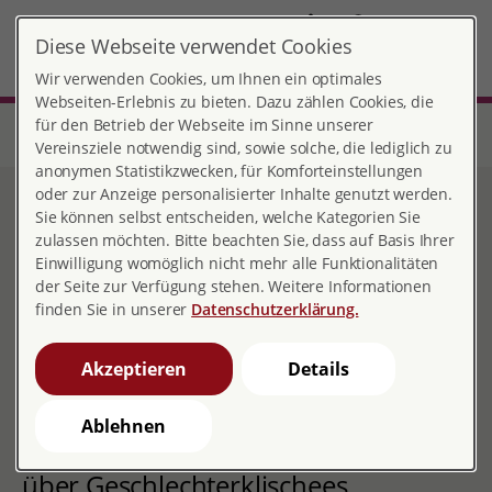
DE
Diese Webseite verwendet Cookies
Bremervörde
MENÜ
Wir verwenden Cookies, um Ihnen ein optimales
Webseiten-Erlebnis zu bieten. Dazu zählen Cookies, die
für den Betrieb der Webseite im Sinne unserer
Start
Niedersachsen
Beratungsstelle Bremervörde
Aktuelles und Pressemitteilungen
Vereinsziele notwendig sind, sowie solche, die lediglich zu
anonymen Statistikzwecken, für Komforteinstellungen
oder zur Anzeige personalisierter Inhalte genutzt werden.
Aktuelles und
Sie können selbst entscheiden, welche Kategorien Sie
zulassen möchten. Bitte beachten Sie, dass auf Basis Ihrer
Pressemitteilungen
Einwilligung womöglich nicht mehr alle Funktionalitäten
der Seite zur Verfügung stehen. Weitere Informationen
finden Sie in unserer
Datenschutzerklärung.
Aktuelles und Pressemitteilungen
Akzeptieren
Details
Ablehnen
#seiten.verkehrt: Eine Ausstellung
über Geschlechterklischees