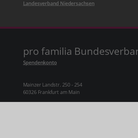
Landesverband Niedersachsen
pro familia Bundesverba
Spendenkonto
Mainzer Landstr. 250 - 254
60326 Frankfurt am Main
Telefon: 069 26957790
Fax: 069 269577930
info[at]profamilia.de