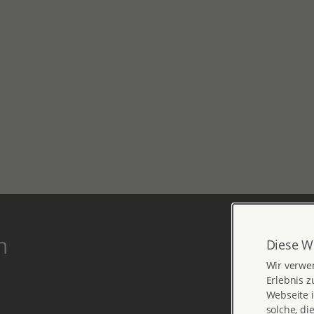
n
Diese W
Wir verwe
Erlebnis z
Webseite i
solche, di