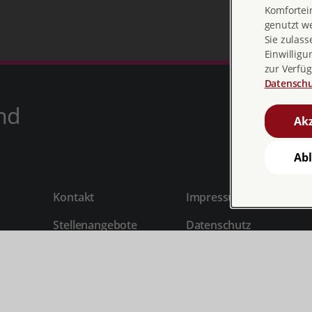
Komfortein
genutzt w
Sie zulass
Einwilligu
zur Verfüg
Datenschu
nd
Akz
Ab
Kontakt
Impressum
Stellenangebote
Datenschutz
AGB
Cookieeinstellungen