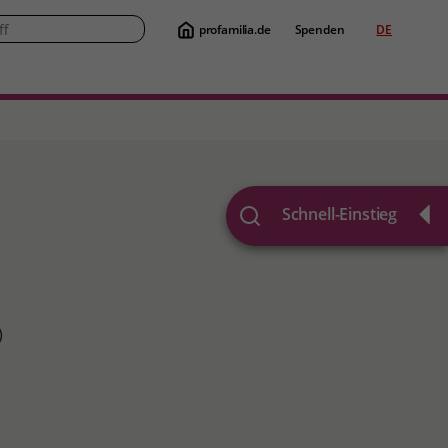
profamilia.de
Spenden
DE
Suche
Schnell-Einstieg
)