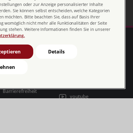
stellungen oder zur Anzeige personalisierter Inhalte
erden. Sie können selbst entscheiden, welche Kategorien
en möchten. Bitte beachten Sie, dass auf Basis Ihrer
ng womöglich nicht mehr alle Funktionalitäten der Seite
ung stehen. Weitere Informationen finden Sie in unserer
tzerklärung.
eptieren
Details
lehnen
Erklärung zur
profamilia_bv
Barrierefreiheit
youtube
Barriere melden
profamilia.bv
pro familia pia