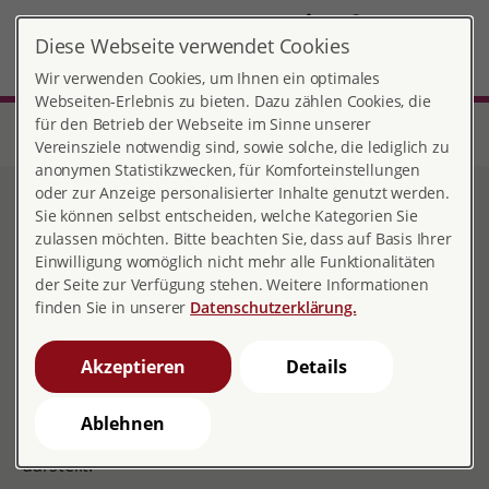
DE
Diese Webseite verwendet Cookies
Cuxhaven
MENÜ
Wir verwenden Cookies, um Ihnen ein optimales
Webseiten-Erlebnis zu bieten. Dazu zählen Cookies, die
für den Betrieb der Webseite im Sinne unserer
Start
Niedersachsen
Beratungsstelle Cuxhaven
Schwangerenberatung
Vereinsziele notwendig sind, sowie solche, die lediglich zu
anonymen Statistikzwecken, für Komforteinstellungen
oder zur Anzeige personalisierter Inhalte genutzt werden.
Schwangerenberatung
Sie können selbst entscheiden, welche Kategorien Sie
zulassen möchten. Bitte beachten Sie, dass auf Basis Ihrer
Einwilligung womöglich nicht mehr alle Funktionalitäten
der Seite zur Verfügung stehen. Weitere Informationen
finden Sie in unserer
Datenschutzerklärung.
Eine Schwangerschaft bringt neue Erfahrungen und
viele Fragen mit sich. Sie kann geplant, überraschend
Akzeptieren
Details
oder auch unerwünscht sein. Ihr Erleben ist vielseitig.
Es gibt zudem Lebenssituationen, in denen die
Ablehnen
Schwangerschaft eine besondere Herausforderung
darstellt.